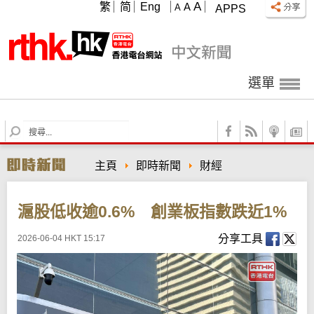
A
繁
简
Eng
A
A
APPS
選單
S
e
a
主頁
即時新聞
財經
r
c
h
滬股低收逾0.6% 創業板指數跌近1%
分享工具
2026-06-04 HKT 15:17