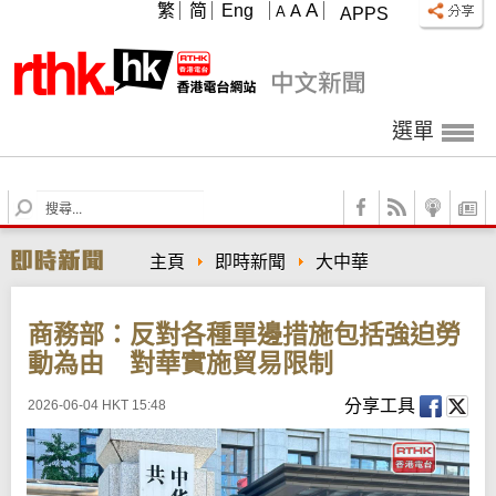
A
繁
简
Eng
A
A
APPS
選單
S
e
a
主頁
即時新聞
大中華
r
c
h
商務部：反對各種單邊措施包括強迫勞
動為由 對華實施貿易限制
分享工具
2026-06-04 HKT 15:48