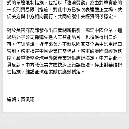
式的單邊限制措施，包括以「強迫勞動」為由對華實施的
一系列貿易限制措施，對此中方已多次表達嚴正立場，敦
促美方與中方相向而行，共同維護中美經貿關係穩定。
對於美國商務部發布出口管制新指引，規定中國企業，通
過境外子公司採購先進人工智能晶片，也須獲得出口許
可。何咏前說，近年來美方不斷以國家安全為由濫用出口
管制，嚴重損害中國企業正當權益，嚴重破壞國際經貿秩
序，嚴重衝擊全球半導體產業鏈供應鏈穩定，中方對此一
貫反對。中方敦促美方盡快糾正錯誤做法，停止對華歧視
性措施，維護全球產業鏈供應鏈穩定。
編輯：黃佩珊
商務部：反對各種單邊措施包括強迫勞動為由 對華實施貿
易限制