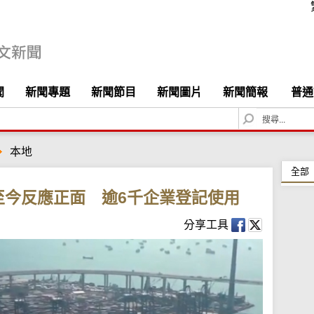
聞
新聞專題
新聞節目
新聞圖片
新聞簡報
普通
S
e
a
本地
r
c
全部
h
至今反應正面 逾6千企業登記使用
分享工具