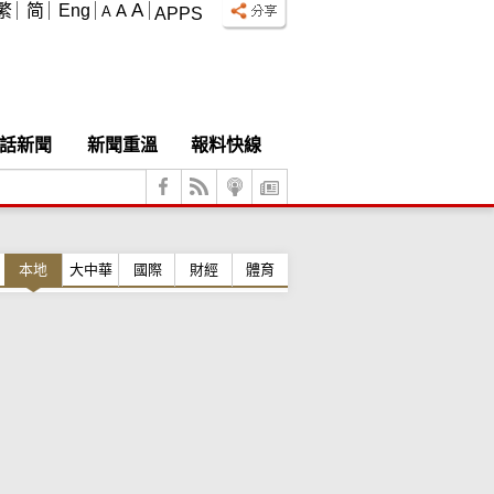
A
繁
简
Eng
A
A
APPS
話新聞
新聞重溫
報料快線
本地
大中華
國際
財經
體育