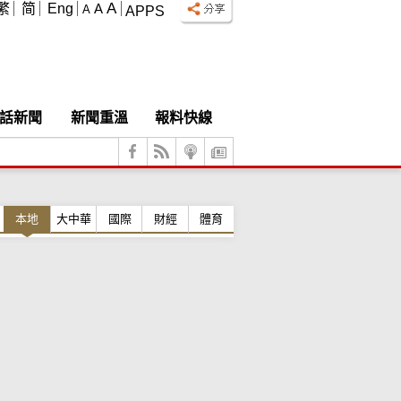
A
繁
简
Eng
A
A
APPS
話新聞
新聞重溫
報料快線
本地
大中華
國際
財經
體育