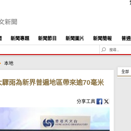
聞
新聞專題
新聞節目
新聞圖片
新聞簡報
普通
S
e
a
本地
r
c
全部
h
驟雨為新界普遍地區帶來逾70毫米
分享工具