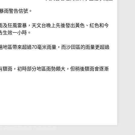
色暴雨警告信號。
雨及狂風雷暴，天文台晚上先後發出黃色、紅色和今
告生效一小時。
遍地區帶來超過70毫米雨量，而沙田區的雨量更超過
有驟雨，初時部分地區雨勢頗大，但稍後驟雨會逐漸
普遍地區帶來逾70毫米雨量