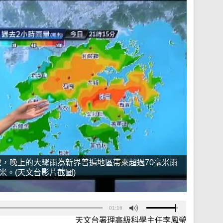
，晚上的大驟雨為新界普遍地區帶來超過70毫米雨
米。(天文台影片截圖)
01:16
天文台署理高級科學主任李鳳瑩