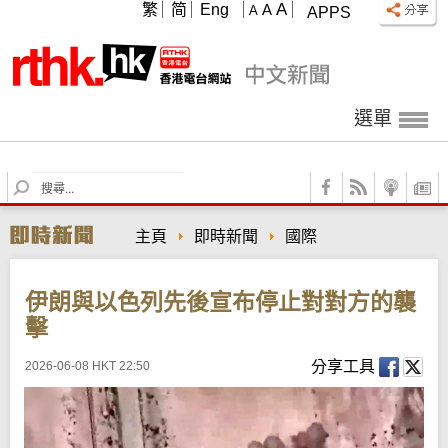
A
繁
简
Eng
A
A
APPS
選單
S
e
a
主頁
即時新聞
國際
r
c
h
伊朗與以色列先後宣布停止對對方的襲
擊
分享工具
2026-06-08 HKT 22:50