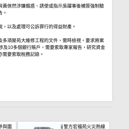
與黃俠然涉嫌煽惑、誘使或指示吳躍事後補簽強制驗
告。
稅，以及處理可公訴罪行的得益財產。
及多項屋苑大維修工程的文件，需時檢視，要求將案
涉及10多個銀行賬戶，需要索取專家報告，研究資金
亦需要索取稅務記錄。
參與圍
警方宏福苑火災熱線