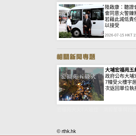
陸啟康：聽證
會同意火警
若藉此減低責
以接受
2026-07-15 HKT 1
大埔宏福苑五
政府公布大埔
7幢受火樓宇
次返回單位執拾.
宏福苑大火7人被控 鴻毅董事與註
© rthk.hk