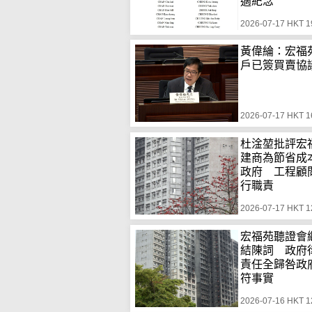
適紀念
2026-07-17 HKT 1
黃偉綸：宏福苑
戶已簽買賣協
2026-07-17 HKT 1
杜淦堃批評宏
建商為節省成
政府 工程顧
行職責
2026-07-17 HKT 1
宏福苑聽證會
結陳詞 政府
責任全歸咎政
符事實
2026-07-16 HKT 1