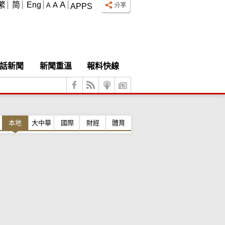
A
繁
简
Eng
A
A
APPS
話新聞
新聞重溫
報料快線
本地
大中華
國際
財經
體育