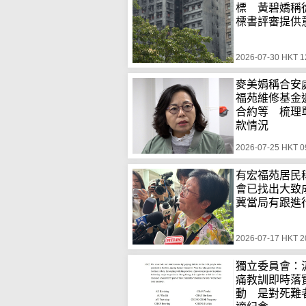
標 黃碧嬌稱
標書評審提供
2026-07-30 HKT 1
麥美娟稱合安
福苑維修基金
合約等 梳理
款情況
2026-07-25 HKT 0
有宏福苑居民
會已找出大
冀當局有跟進
2026-07-17 HKT 2
獨立委員會：
痛教訓即時落
動 是對死難