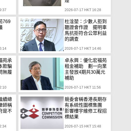
煙
9:37
2026-07-17 HKT 16:28
769
杜淦堃：少數人拒到
議
聽證會作證 擺明車
馬抗拒符合公眾利益
的調查
6:14
2026-07-17 HKT 14:46
福苑承
卓永興：優化宏福苑
本欺騙
租金補助 劃一向業
問無履
主發放4期共30萬元
補助
2:10
2026-07-17 HKT 11:56
繼續總
競委會稱香港長期存
律師稱
有系統性圍標集團
府是不
影響樓宇維修工程招
標結果
2:34
2026-07-15 HKT 15:48