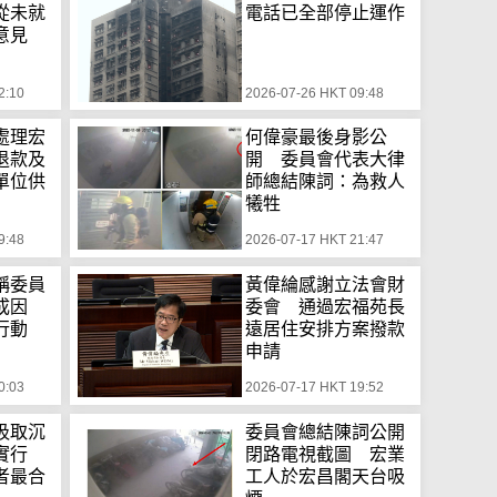
從未就
電話已全部停止運作
意見
2:10
2026-07-26 HKT 09:48
處理宏
何偉豪最後身影公
退款及
開 委員會代表大律
單位供
師總結陳詞：為救人
犧牲
9:48
2026-07-17 HKT 21:47
稱委員
黃偉綸感謝立法會財
致成因
委會 通過宏福苑長
行動
遠居住安排方案撥款
申請
0:03
2026-07-17 HKT 19:52
汲取沉
委員會總結陳詞公開
實行
閉路電視截圖 宏業
者最合
工人於宏昌閣天台吸