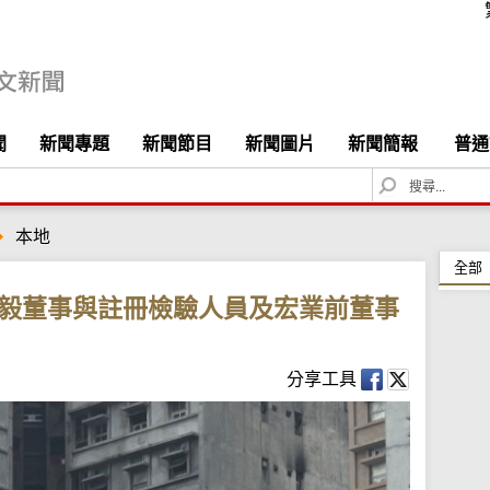
聞
新聞專題
新聞節目
新聞圖片
新聞簡報
普通
S
e
a
本地
r
c
全部
h
鴻毅董事與註冊檢驗人員及宏業前董事
分享工具