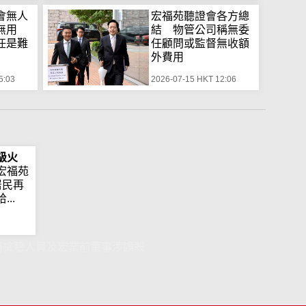
會無人
宏福苑聽證會各方總
鐘無用
結 物管公司稱無委
任是難
任顧問或監督無收額
外費用
5:03
2026-07-15 HKT 12:06
級火
宏福苑
居民再
..
冊檢驗人員及宏業前董事涉誤殺