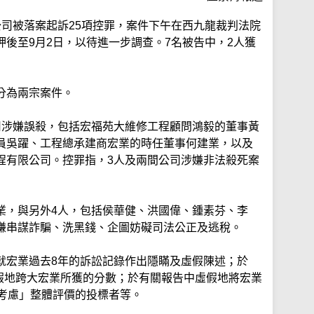
公司被落案起訴25項控罪，案件下午在西九龍裁判法院
後至9月2日，以待進一步調查。7名被告中，2人獲
分為兩宗案件。
司涉嫌誤殺，包括宏福苑大維修工程顧問鴻毅的董事黃
員吳躍、工程總承建商宏業的時任董事何建業，以及
程有限公司。控罪指，3人及兩間公司涉嫌非法殺死案
業，與另外4人，包括侯華健、洪國偉、鍾素芬、李
嫌串謀詐騙、洗黑錢、企圖妨礙司法公正及逃稅。
就宏業過去8年的訴訟記錄作出隱瞞及虛假陳述；於
虛假地跨大宏業所獲的分數；於有關報告中虛假地將宏業
選考慮」整體評價的投標者等。