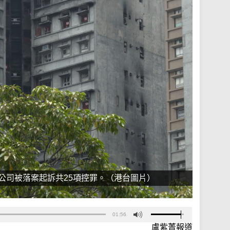
公司被落案起訴共25項控罪。（港台圖片）
01:56
盧紫菁報道