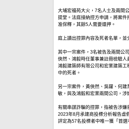
大埔宏福苑大火，7名人士及兩間
提堂。法庭接納控方申請，將案件押
准保釋，其餘5人需要還押。
庭上讀出控罪內容及死者名單，並
其中一宗案件，3名被告及兩間公
俠然、鴻毅時任董事兼註冊檢驗人
鴻毅建築師有限公司和宏業建築工
中的死者。
另一宗案件，黃俠然、吳躍、何建
敏，與及鴻毅和宏業兩間公司，涉
有關串謀詐騙的控罪，指被告涉嫌
2023年8月承建商投標分析報告
評定為57名投標者中唯一獲「首