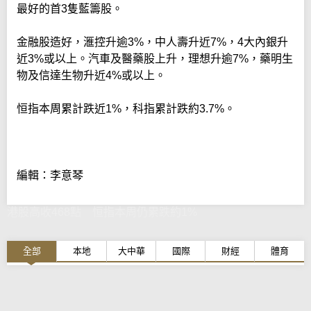
最好的首3隻藍籌股。
金融股造好，滙控升逾3%，中人壽升近7%，4大內銀升
近3%或以上。汽車及醫藥股上升，理想升逾7%，藥明生
物及信達生物升近4%或以上。
恒指本周累計跌近1%，科指累計跌約3.7%。
編輯：李意琴
港股高收468點 恒指本周仍累跌約1%
全部
本地
大中華
國際
財經
體育