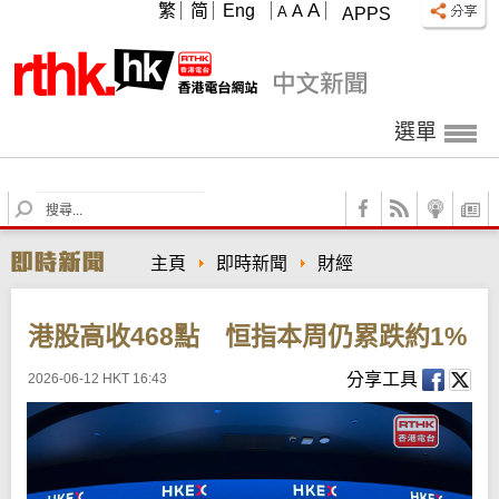
A
繁
简
Eng
A
A
APPS
選單
S
e
a
主頁
即時新聞
財經
r
c
h
港股高收468點 恒指本周仍累跌約1%
分享工具
2026-06-12 HKT 16:43