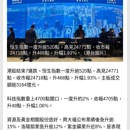
恒生指數一度升逾520點，高見24771點，收市報
24718點，升468點，升幅1.93%。（港台圖片）
港股結束7連跌。恒生指數一度升逾520點，高見24771
點，收市報24718點，升468點，升幅1.93%。主板成交
額逾3164億元。
科技指數重上4700點關口，一度升約2%，收報4705點，
升49點，升幅1.06%。
資源及黃金相關股份造好，周大福公布業績後急升逾
15%，洛陽鉬業急升逾12%，紫金礦業升近8%，是表現