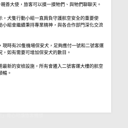
化身親善大使，旅客可以摸一摸牠們、與牠們聊聊天。
示，犬隻行動小組一直肩負守護航空安全的重要使
動小組會繼續秉持專業精神，與各合作部門深化交流
，現時有20隻機場保安犬，足夠應付一號和二號客運
況，如有需要可增加保安犬的數目。
用最新的安檢設施，所有會遷入二號客運大樓的航空
順暢。
ME」背心可讓旅客觸摸