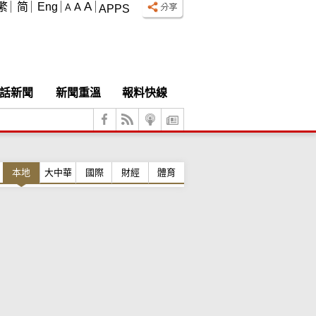
A
繁
简
Eng
A
A
APPS
話新聞
新聞重溫
報料快線
本地
大中華
國際
財經
體育