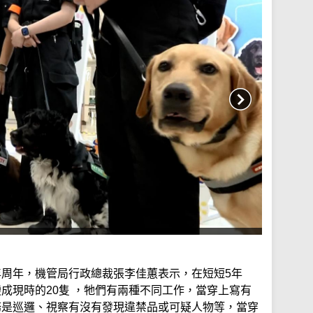
年周年，機管局行政總裁張李佳蕙表示，在短短5年
成現時的20隻 ，牠們有兩種不同工作，當穿上寫有
任務是巡邏、視察有沒有發現違禁品或可疑人物等，當穿