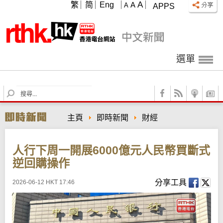
A
繁
简
Eng
A
A
APPS
選單
S
e
a
主頁
即時新聞
財經
r
c
h
人行下周一開展6000億元人民幣買斷式
逆回購操作
分享工具
2026-06-12 HKT 17:46