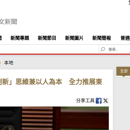
聞
新聞專題
新聞節目
新聞圖片
新聞簡報
普通
S
e
a
本地
r
c
全部
h
創新」思維兼以人為本 全力推展東
分享工具