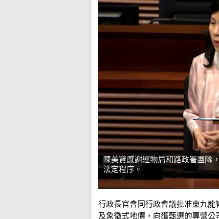
陳美寶感謝運物局和路政署團隊
法定程序。
行政長官會同行政會議批准東九龍
及象徵式地價，向獲甄選的專營公