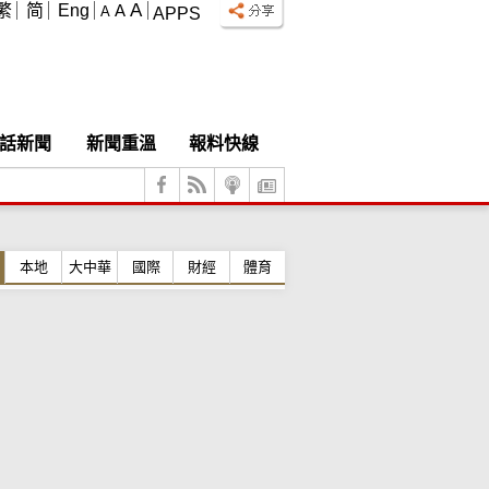
A
繁
简
Eng
A
A
APPS
話新聞
新聞重溫
報料快線
本地
大中華
國際
財經
體育