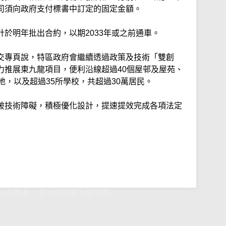
司須向政府支付標書中訂定的固定金額。
於明年批出合約，以期2033年或之前通車。
交專頁說，特區政府會繼續透過政策及技術「雙創
力推展東九龍項目，便利沿線超過40個屋邨及屋苑、
地，以及超過35所學校，共超過30萬居民。
破技術障礙，積極優化設計，提速提效完成各項法定
以人為本 全力推展東九龍項目