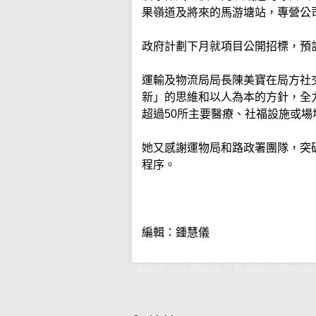
果嶺道及將來的馬游塘站，專營公
政府計劃下月就項目公開招標，預計
運輸及物流局局長陳美寶在局方社
新」的思維和以人為本的方針，全
超過50所主要醫療、社福設施或場
她又感謝運物局和路政署團隊，突
程序。
編輯：鍾慧儀
陳美寶：政策技術「雙創新」思維兼