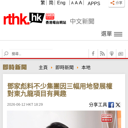
A
繁
简
Eng
A
A
APPS
選單
S
e
a
主頁
即時新聞
本地
r
c
h
鄧家彪料不少集團因三幅用地發展權
對東九龍項目有興趣
分享工具
2026-06-12 HKT 18:29