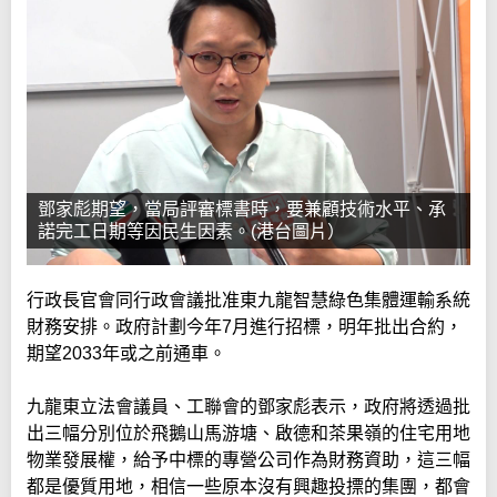
鄧家彪期望，當局評審標書時，要兼顧技術水平、承
諾完工日期等因民生因素。(港台圖片）
行政長官會同行政會議批准東九龍智慧綠色集體運輸系統
財務安排。政府計劃今年7月進行招標，明年批出合約，
期望2033年或之前通車。
九龍東立法會議員、工聯會的鄧家彪表示，政府將透過批
出三幅分別位於飛鵝山馬游塘、啟德和茶果嶺的住宅用地
物業發展權，給予中標的專營公司作為財務資助，這三幅
都是優質用地，相信一些原本沒有興趣投摽的集團，都會