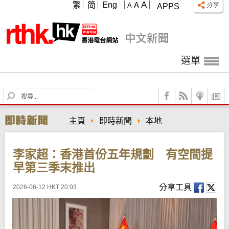
A
繁
简
Eng
A
A
APPS
選單
S
e
a
主頁
即時新聞
本地
r
c
h
李家超：香港首份五年規劃 有空間提
早第三季末推出
分享工具
2026-06-12 HKT 20:03