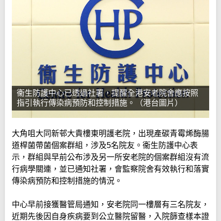
衞生防護中心已透過社署，提醒全港安老院舍應按照
指引執行傳染病預防和控制措施。（港台圖片）
大角咀大同新邨大貴樓東明護老院，出現產碳青霉烯酶腸
道桿菌帶菌個案群組，涉及5名院友。衞生防護中心表
示，群組與早前公布涉及另一所安老院的個案群組沒有流
行病學關連，並已通知社署，會監察院舍有效執行和落實
傳染病預防和控制措施的情況。
中心早前接獲醫管局通知，安老院同一樓層有三名院友，
近期先後因自身疾病要到公立醫院留醫，入院篩查樣本證