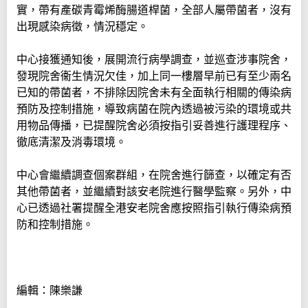
實，帶有產碳青霉烯酶腸道桿菌，全部人屬帶菌者，沒有
出現感染病徵，情況穩定。
中心接獲通知後，展開流行病學調查，並巡查涉事院舍，
發現院舍衞生情況欠佳，加上同一樓層早前已有至少兩名
已知的帶菌者，不排除因院舍未有全面執行相關的傳染病
預防及控制措施，導致病菌在院內透過被污染的環境或共
用物品傳播，已提醒院舍必須按指引妥善進行護理程序、
徹底清潔及消毒環境。
中心會繼續調查個案群組，在院舍進行篩查，以確定有否
其他帶菌者，並繼續對該安老院進行醫學監察。另外，中
心已透過社署提醒全港安老院舍應按照指引執行傳染病預
防和控制措施。
編輯：陳樂謙