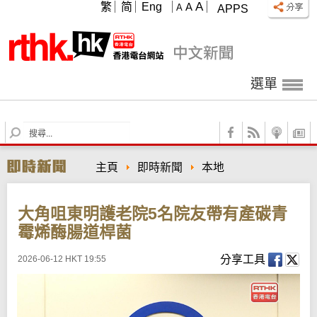
A
繁
简
Eng
A
A
APPS
選單
S
e
a
主頁
即時新聞
本地
r
c
h
大角咀東明護老院5名院友帶有產碳青
霉烯酶腸道桿菌
分享工具
2026-06-12 HKT 19:55