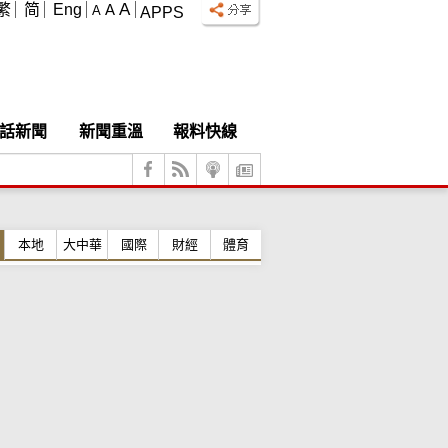
A
繁
简
Eng
A
A
APPS
話新聞
新聞重溫
報料快線
本地
大中華
國際
財經
體育