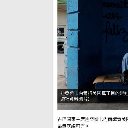
迪亞斯卡內爾指美國真正目的是
透社資料圖片）
古巴國家主席迪亞斯卡內爾譴責美
毫無底線可言。