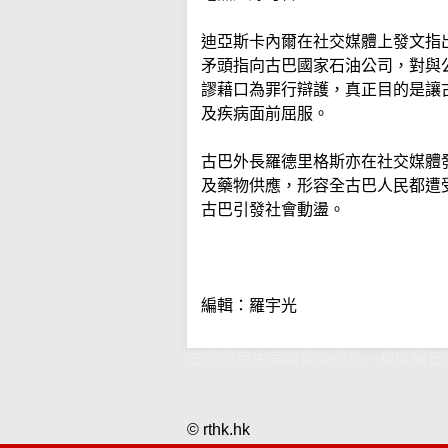
迪亞斯卡內爾在社交媒體上發文指
矛頭指向古巴國家石油公司，對與
謬藉口為罪行辯護，真正目的是讓
及疾病面前屈服。
古巴外長羅德里格斯亦在社交媒體
及藥物供應，形容全古巴人民都遭
古巴引發社會動盪。
編輯：羅宇光
古巴國家主席譴責美國進一步收緊石
© rthk.hk