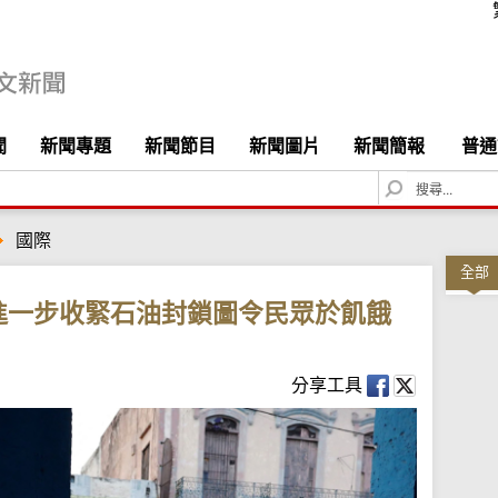
聞
新聞專題
新聞節目
新聞圖片
新聞簡報
普通
S
e
a
國際
r
c
全部
h
進一步收緊石油封鎖圖令民眾於飢餓
分享工具