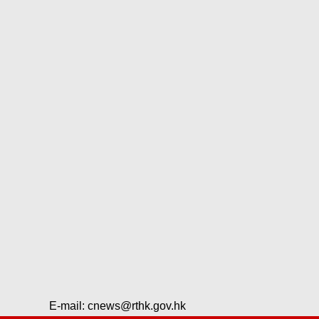
E-mail:
cnews@rthk.gov.hk