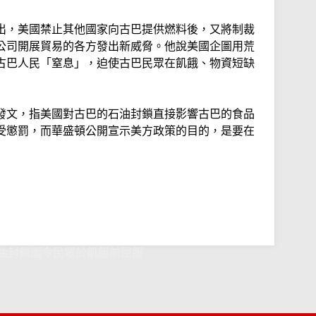
出，美國禁止其他國家向古巴提供燃料後，又將制裁
公司開展貿易的各方發出新威脅。他說美國企圖用荒
古巴人民「窒息」，迫使古巴民眾在飢餓、物資短缺
發文，指美國對古巴的石油封鎖直接影響古巴的食品
受懲罰，而華盛頓公開宣示美方政策的目的，是要在
油封鎖圖令民眾於飢餓前屈服