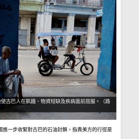
迫使古巴人在飢餓、物資短缺及疾病面前屈服。（路
國進一步收緊對古巴的石油封鎖，指責美方的行徑是