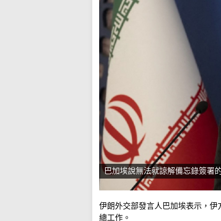
巴加埃說無法就諒解備忘錄簽署
伊朗外交部發言人巴加埃表示，伊
總工作。