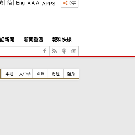
A
繁
简
Eng
A
A
APPS
話新聞
新聞重溫
報料快線
本地
大中華
國際
財經
體育