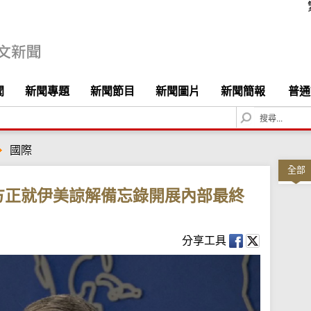
聞
新聞專題
新聞節目
新聞圖片
新聞簡報
普通
S
e
a
國際
r
c
全部
h
方正就伊美諒解備忘錄開展內部最終
分享工具