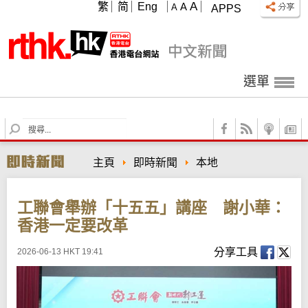
A
繁
简
Eng
A
A
APPS
選單
S
e
a
主頁
即時新聞
本地
r
c
h
工聯會舉辦「十五五」講座 謝小華：
香港一定要改革
分享工具
2026-06-13 HKT 19:41