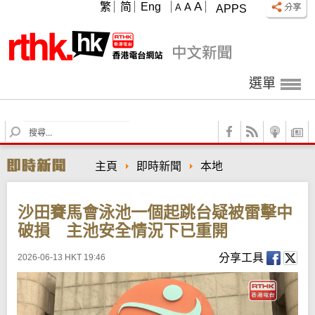
A
繁
简
Eng
A
A
APPS
選單
S
e
a
主頁
即時新聞
本地
r
c
h
沙田賽馬會泳池一個起跳台疑被雷擊中
破損 主池安全情況下已重開
分享工具
2026-06-13 HKT 19:46