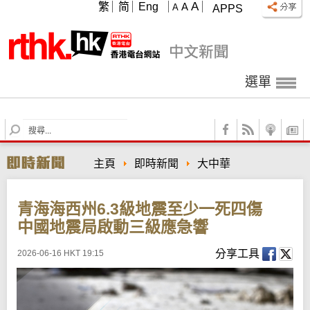
A
繁
简
Eng
A
A
APPS
選單
S
e
a
主頁
即時新聞
大中華
r
c
h
青海海西州6.3級地震至少一死四傷
中國地震局啟動三級應急響
分享工具
2026-06-16 HKT 19:15