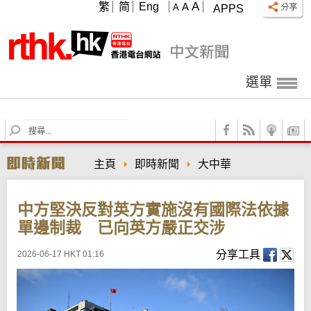
A
繁
简
Eng
A
A
APPS
選單
S
e
a
主頁
即時新聞
大中華
r
c
h
中方堅決反對英方實施沒有國際法依據
單邊制裁 已向英方嚴正交涉
分享工具
2026-06-17 HKT 01:16