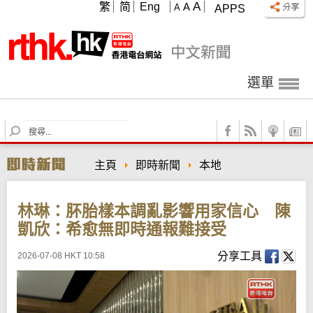
A
繁
简
Eng
A
A
APPS
選單
S
e
a
主頁
即時新聞
本地
r
c
h
林琳：肧胎樣本調亂影響用家信心 陳
凱欣：希愈無即時通報難接受
分享工具
2026-07-08 HKT 10:58