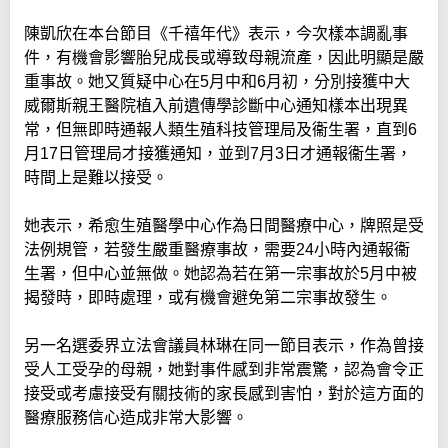
陳凱欣在本台節目《千禧年代》表示，今次樣本調亂事
件，有機會影響胎兒成長或導致母親流產，因此明顯是嚴
重事故。她又質疑中心在5月中和6月初，分別接獲中大
威爾斯親王醫院植入前遺傳學診斷中心通知樣本出現異
常，但無即時通報人類生殖科技管理局及衞生署，直到6
月17日管理局才接獲通知，並到7月3日才通報衞生署，
時間上是難以接受。
她表示，希愈生殖醫學中心作為日間醫療中心，牌照是受
法例規管，若發生嚴重醫療事故，需要24小時內通報衞
生署，但中心並無做。她認為若在第一宗事故於5月中被
揭發時，即時處理，或有機會避免第二宗事故發生。
另一名選委界立法會議員林琳在同一節目表示，作為曾接
受人工受孕的母親，她對事件感到非常震驚，認為會令正
接受或考慮接受有關技術的家長感到害怕，對於這方面的
醫療服務信心造成非常大影響。