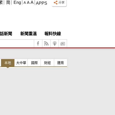
A
繁
简
Eng
A
A
APPS
話新聞
新聞重溫
報料快線
本地
大中華
國際
財經
體育