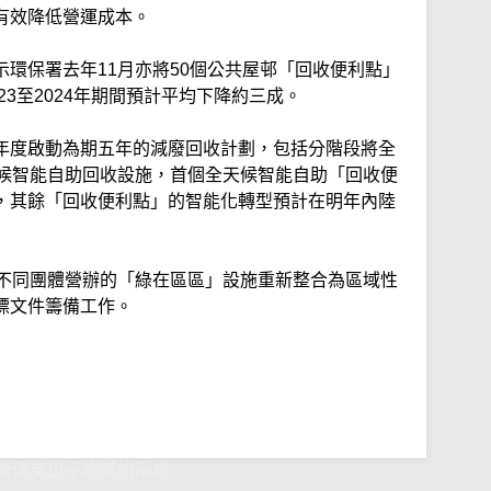
有效降低營運成本。
環保署去年11月亦將50個公共屋邨「回收便利點」
23至2024年期間預計平均下降約三成。
年度啟動為期五年的減廢回收計劃，包括分階段將全
天候智能自助回收設施，首個全天候智能自助「回收便
，其餘「回收便利點」的智能化轉型預計在明年內陸
由不同團體營辦的「綠在區區」設施重新整合為區域性
標文件籌備工作。
營運支出平均減約兩成