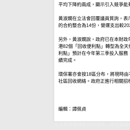
平均下降約兩成，顯示引入競爭能
黃淑嫻在立法會回覆議員質詢，表示
的合約整合為14份，營運支出較20
另外，黃淑嫻說，政府已在本財政
港82個「回收便利點」轉型為全
利點」預計在今年第三季投入服務
續完成。
環保署亦會按18區分布，將現時
社區回收網絡。政府正進行相關招
編輯：譚佩貞
引入私營機構參與競投後 綠在區區