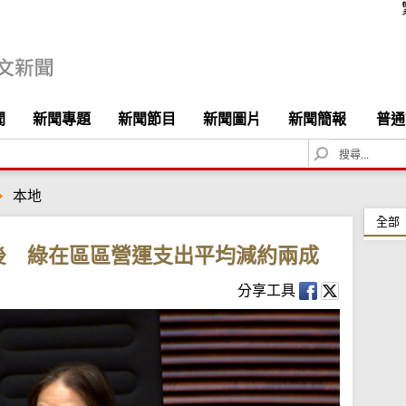
聞
新聞專題
新聞節目
新聞圖片
新聞簡報
普通
S
e
a
本地
r
c
全部
h
後 綠在區區營運支出平均減約兩成
分享工具