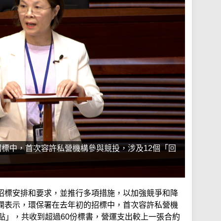
標中，首次容許私營機構參與競投，涉及12個「回
招標安排和要求，並推行多項措施，以加強競爭和降
嫻表示，環保署在去年初的招標中，首次容許私營機
點」，共收到超過60份標書，營運支出較上一張合約