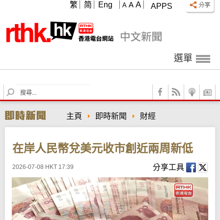
A
繁
简
Eng
A
A
APPS
選單
S
e
a
主頁
即時新聞
財經
r
c
h
在岸人民幣兌美元收市創近兩周新低
分享工具
2026-07-08 HKT 17:39