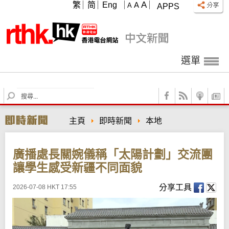
A
繁
简
Eng
A
A
APPS
選單
S
e
a
主頁
即時新聞
本地
r
c
h
廣播處長關婉儀稱「太陽計劃」交流團
讓學生感受新疆不同面貌
分享工具
2026-07-08 HKT 17:55