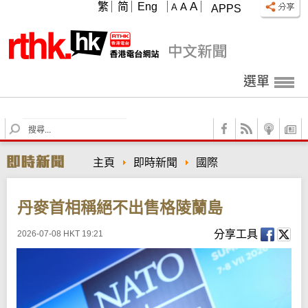
A
繁
简
Eng
A
A
APPS
選單
S
e
a
主頁
即時新聞
國際
r
c
h
丹麥首相稱絕不出售格陵蘭島
分享工具
2026-07-08 HKT 19:21