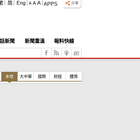
A
繁
简
Eng
A
A
APPS
話新聞
新聞重溫
報料快線
本地
大中華
國際
財經
體育