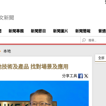
聞
新聞專題
新聞節目
新聞圖片
新聞簡報
普通
S
e
a
本地
r
c
全部
h
技術及產品 找對場景及應用
分享工具