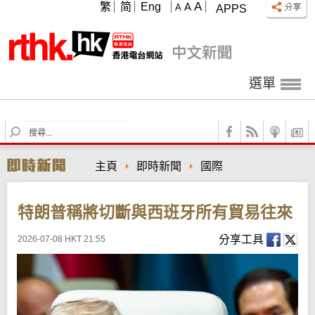
A
繁
简
Eng
A
A
APPS
選單
S
e
a
主頁
即時新聞
國際
r
c
h
特朗普稱將切斷與西班牙所有貿易往來
分享工具
2026-07-08 HKT 21:55