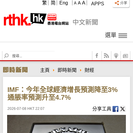
A
繁
简
Eng
A
A
APPS
選單
S
e
a
主頁
即時新聞
財經
r
c
h
IMF：今年全球經濟增長預測降至3%
通脹率預測升至4.7%
分享工具
2026-07-08 HKT 22:07