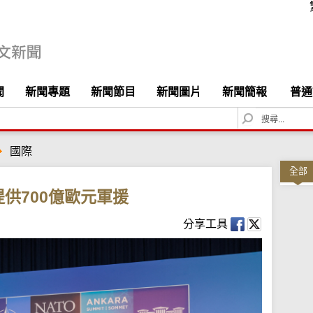
聞
新聞專題
新聞節目
新聞圖片
新聞簡報
普通
S
e
a
國際
r
c
全部
h
供700億歐元軍援
分享工具