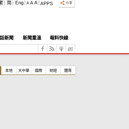
A
繁
简
Eng
A
A
APPS
話新聞
新聞重溫
報料快線
本地
大中華
國際
財經
體育