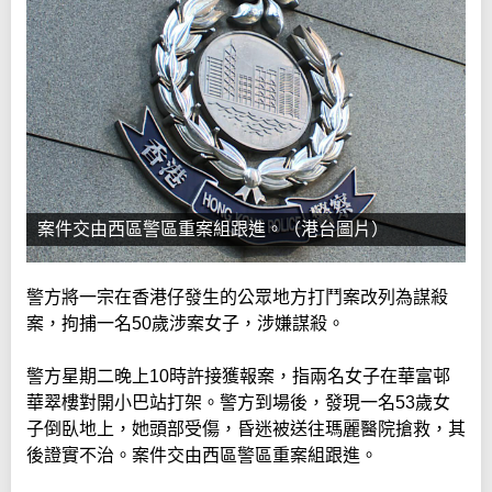
案件交由西區警區重案組跟進。（港台圖片）
警方將一宗在香港仔發生的公眾地方打鬥案改列為謀殺
案，拘捕一名50歲涉案女子，涉嫌謀殺。
警方星期二晚上10時許接獲報案，指兩名女子在華富邨
華翠樓對開小巴站打架。警方到場後，發現一名53歲女
子倒臥地上，她頭部受傷，昏迷被送往瑪麗醫院搶救，其
後證實不治。案件交由西區警區重案組跟進。