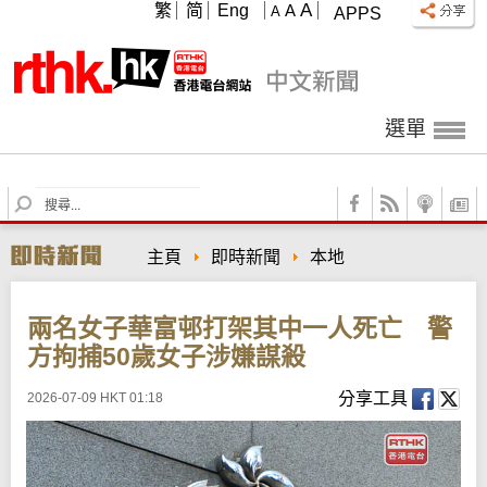
A
繁
简
Eng
A
A
APPS
選單
S
e
a
主頁
即時新聞
本地
r
c
h
兩名女子華富邨打架其中一人死亡 警
方拘捕50歲女子涉嫌謀殺
分享工具
2026-07-09 HKT 01:18