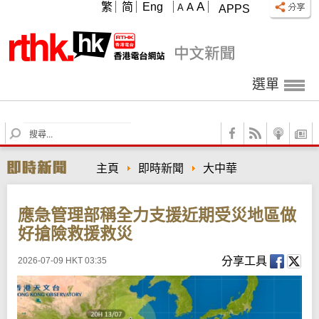
A
繁
简
Eng
A
A
APPS
選單
S
e
a
主頁
即時新聞
大中華
r
c
h
應急管理部稱全力支援近期受災地區做
好搶險救援救災
分享工具
2026-07-09 HKT 03:35