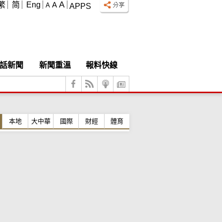
A
繁
简
Eng
A
A
APPS
話新聞
新聞重溫
報料快線
本地
大中華
國際
財經
體育