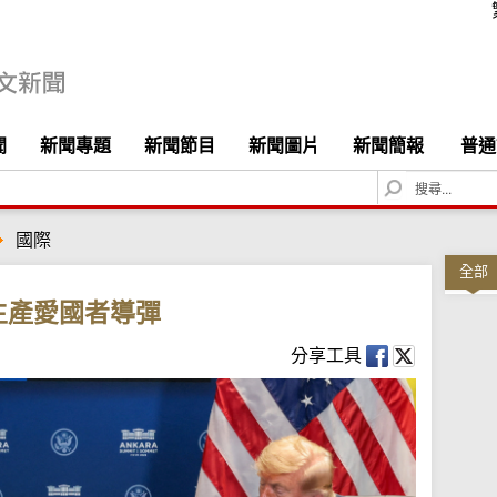
聞
新聞專題
新聞節目
新聞圖片
新聞簡報
普通
S
e
a
國際
r
c
全部
h
生產愛國者導彈
分享工具