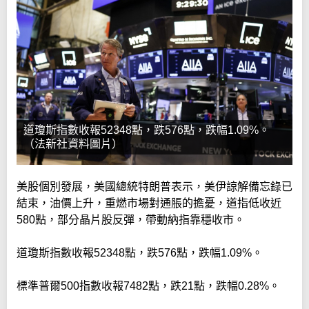
道瓊斯指數收報52348點，跌576點，跌幅1.09%。
（法新社資料圖片）
美股個別發展，美國總統特朗普表示，美伊諒解備忘錄已
結束，油價上升，重燃市場對通脹的擔憂，道指低收近
580點，部分晶片股反彈，帶動納指靠穩收市。
道瓊斯指數收報52348點，跌576點，跌幅1.09%。
標準普爾500指數收報7482點，跌21點，跌幅0.28%。