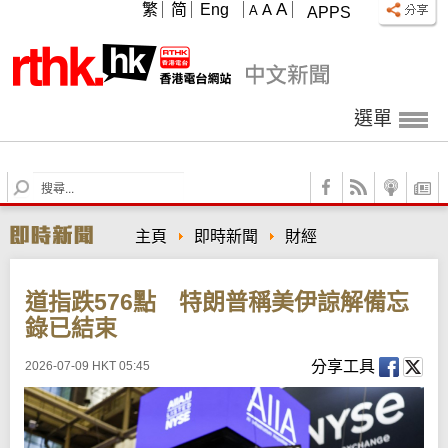
A
繁
简
Eng
A
A
APPS
選單
S
e
a
主頁
即時新聞
財經
r
c
h
道指跌576點 特朗普稱美伊諒解備忘
錄已結束
分享工具
2026-07-09 HKT 05:45