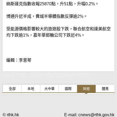
納斯達克指數收報25870點，升51點，升幅0.2%。
博通升近半成，費城半導體指數反彈逾2%。
受能源價格影響較大的旅遊股下跌，聯合航空和達美航空
均下跌逾1%，嘉年華郵輪公司下跌近4%。
編輯：李意琴
道指跌576點 特朗普稱美伊諒解備忘錄已結束
全部
本地
大中華
國際
財經
體育
© rthk.hk
E-mail:
cnews@rthk.gov.hk