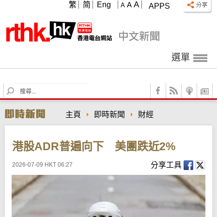
A
繁
简
Eng
A
A
APPS
選單
S
e
a
主頁
即時新聞
財經
r
c
h
港股ADR普遍向下 美團跌近2%
分享工具
2026-07-09 HKT 06:27