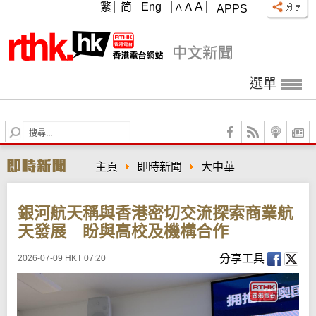
A
繁
简
Eng
A
A
APPS
選單
S
e
a
主頁
即時新聞
大中華
r
c
h
銀河航天稱與香港密切交流探索商業航
天發展 盼與高校及機構合作
分享工具
2026-07-09 HKT 07:20