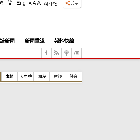
A
繁
简
Eng
A
A
APPS
話新聞
新聞重溫
報料快線
本地
大中華
國際
財經
體育