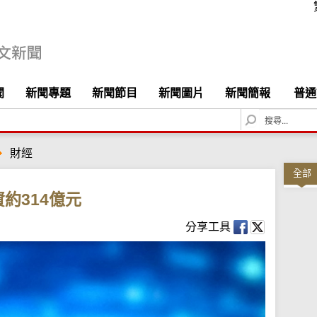
聞
新聞專題
新聞節目
新聞圖片
新聞簡報
普通
S
e
a
財經
r
c
全部
h
約314億元
分享工具