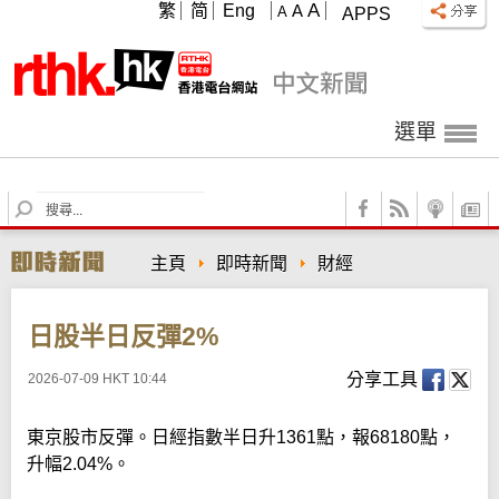
A
繁
简
Eng
A
A
APPS
選單
S
e
a
主頁
即時新聞
財經
r
c
h
日股半日反彈2%
分享工具
2026-07-09 HKT 10:44
東京股市反彈。日經指數半日升1361點，報68180點，
升幅2.04%。