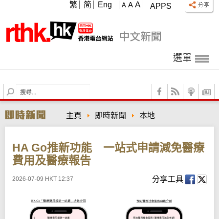
A
繁
简
Eng
A
A
APPS
選單
S
e
a
主頁
即時新聞
本地
r
c
h
HA Go推新功能 一站式申請減免醫療
費用及醫療報告
分享工具
2026-07-09 HKT 12:37