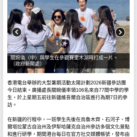
關婉儀（中）與學生在參觀賽里木湖時打成一片。
（政府新聞處）
香港電台舉辦的大型暑期活動太陽計劃2026新疆參訪團
今日結束。廣播處長關婉儀率領106名來自77間中學的學
生，於上星期五前往新疆維吾爾自治區進行為期7日的參
訪。
在新疆的行程中，一班學生先後在烏魯木齊、石河子、博
爾塔拉蒙古自治州及伊犁哈薩克自治州參訪多個文化景點
和進行研學，期間港台每日在官方社交媒體帳號，發布由