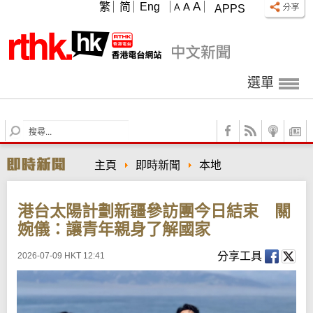
A
繁
简
Eng
A
A
APPS
選單
S
e
a
主頁
即時新聞
本地
r
c
h
港台太陽計劃新疆參訪團今日結束 關
婉儀：讓青年親身了解國家
分享工具
2026-07-09 HKT 12:41