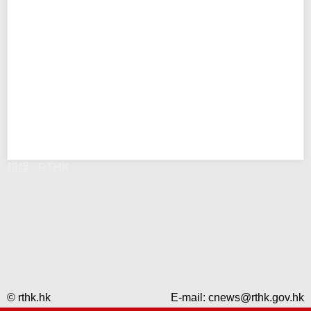
錯誤 - RTHK
© rthk.hk
E-mail:
cnews@rthk.gov.hk