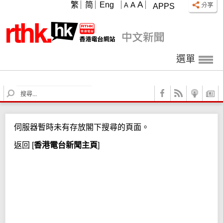
A
繁
简
Eng
A
A
APPS
選單
S
e
a
r
伺服器暫時未有存放閣下搜尋的頁面。
c
h
返回
[
香港電台新聞主頁
]