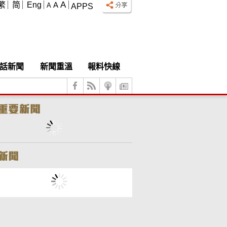
A
繁
简
Eng
A
A
APPS
話新聞
新聞重溫
報料快線