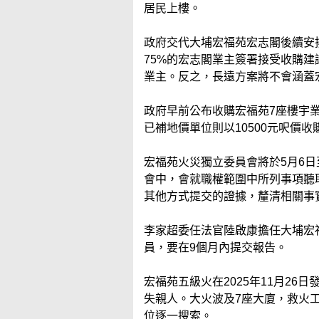
居民上樓。
政府交代大埔宏福苑宏志閣後續安
75%的宏志閣業主簽署接受收購
業主。反之，長遠方案將不會涵蓋
政府早前公布收購宏福苑7座樓宇業
已補地價單位則以10500元呎價收
宏福苑火災獨立委員會將於5月6日
會中，會就職權範圍中所列事項聽
其他方式提交的證據，釐清相關事
李家超委任法官陸啟康擔任大埔宏
員，要在9個月內提交報告。
宏福苑五級火在2025年11月2
失親人。大火波及7座大廈，救火
位逐一搜索。