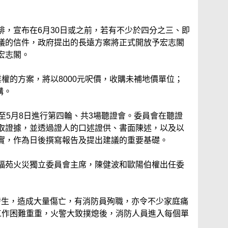
排，宣布在6月30日或之前，若有不少於四分之三、即
建議的信件，政府提出的長遠方案將正式開放予宏志閣
宏志閣。
權的方案，將以8000元呎價，收購未補地價單位；
購。
至5月8日進行第四輪、共3場聽證會。委員會在聽證
取證據，並透過證人的口述證供、書面陳述，以及以
實，作為日後撰寫報告及提出建議的重要基礎。
福苑火災獨立委員會主席，陳健波和歐陽伯權出任委
6日發生，造成大量傷亡，有消防員殉職，亦令不少家庭痛
工作困難重重，火警大致撲熄後，消防人員進入每個單