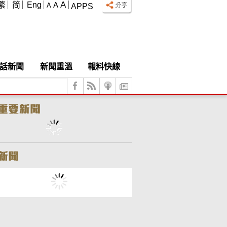
A
繁
简
Eng
A
A
APPS
話新聞
新聞重溫
報料快線