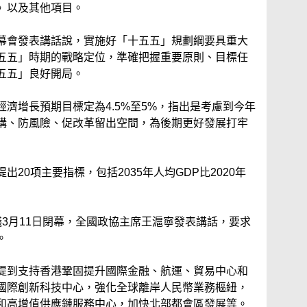
》以及其他項目。
幕會發表講話說，實施好「十五五」規劃綱要具重大
五五」時期的戰略定位，準確把握重要原則、目標任
五五」良好開局。
濟增長預期目標定為4.5%至5%，指出是考慮到今年
構、防風險、促改革留出空間，為後期更好發展打牢
20項主要指標，包括2035年人均GDP比2020年
3月11日閉幕，全國政協主席王滬寧發表講話，要求
。
提到支持香港鞏固提升國際金融、航運、貿易中心和
國際創新科技中心，強化全球離岸人民幣業務樞紐，
和高增值供應鏈服務中心，加快北部都會區發展等。