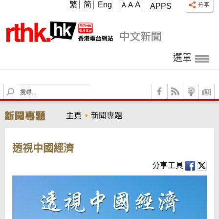
A
繁
简
Eng
A
A
APPS
選單
S
e
a
主頁
新聞專題
r
c
h
透視中國經濟
分享工具