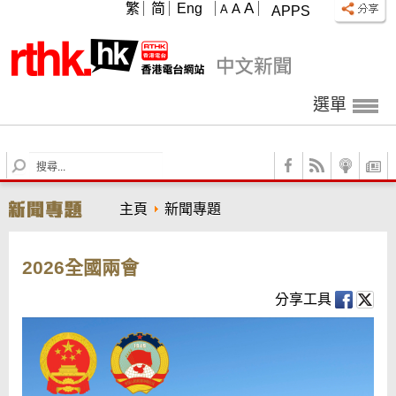
A
繁
简
Eng
A
A
APPS
選單
S
e
a
主頁
新聞專題
r
c
h
2026全國兩會
分享工具