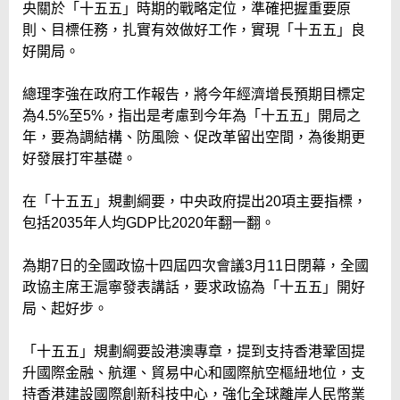
央關於「十五五」時期的戰略定位，準確把握重要原
則、目標任務，扎實有效做好工作，實現「十五五」良
好開局。
總理李強在政府工作報告，將今年經濟增長預期目標定
為4.5%至5%，指出是考慮到今年為「十五五」開局之
年，要為調結構、防風險、促改革留出空間，為後期更
好發展打牢基礎。
在「十五五」規劃綱要，中央政府提出20項主要指標，
包括2035年人均GDP比2020年翻一翻。
為期7日的全國政協十四屆四次會議3月11日閉幕，全國
政協主席王滬寧發表講話，要求政協為「十五五」開好
局、起好步。
「十五五」規劃綱要設港澳專章，提到支持香港鞏固提
升國際金融、航運、貿易中心和國際航空樞紐地位，支
持香港建設國際創新科技中心，強化全球離岸人民幣業