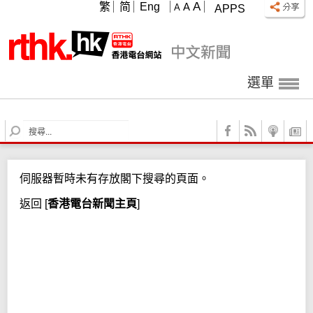
A
繁
简
Eng
A
A
APPS
選單
S
e
a
r
伺服器暫時未有存放閣下搜尋的頁面。
c
h
返回
[
香港電台新聞主頁
]