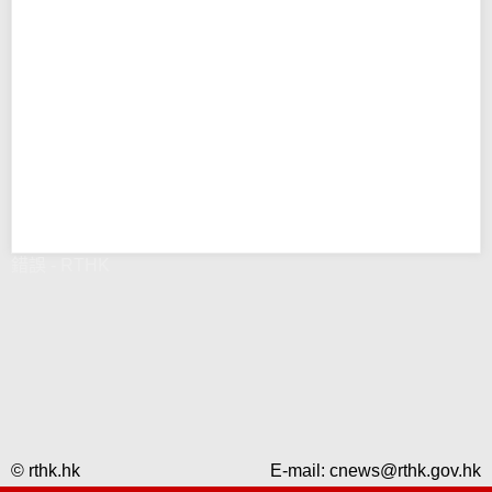
錯誤 - RTHK
© rthk.hk
E-mail:
cnews@rthk.gov.hk