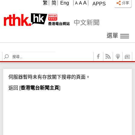
A
繁
简
Eng
A
A
APPS
選單
S
e
a
r
伺服器暫時未有存放閣下搜尋的頁面。
c
h
返回
[
香港電台新聞主頁
]