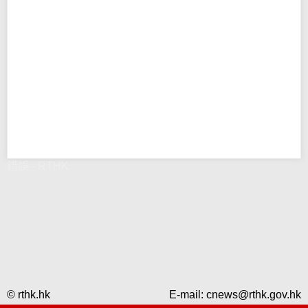
錯誤 - RTHK
© rthk.hk
E-mail:
cnews@rthk.gov.hk