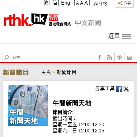
A
繁
简
Eng
A
A
APPS
選單
S
e
a
主頁
新聞節目
r
c
h
分享工具
午間新聞天地
節目簡介:
播出時間： 

星期一至五 12:00-12:30

星期六／日 12:00-12:15