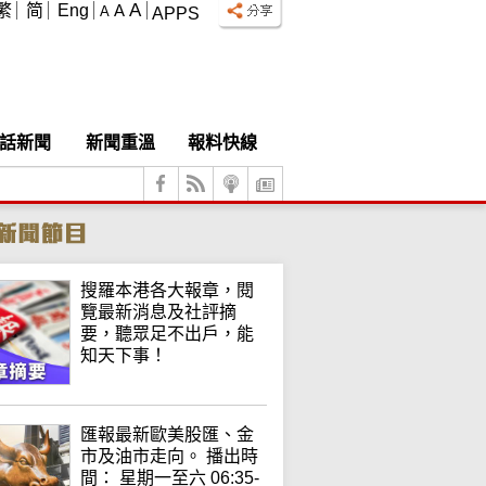
A
繁
简
Eng
A
A
APPS
話新聞
新聞重溫
報料快線
搜羅本港各大報章，閱
覽最新消息及社評摘
要，聽眾足不出戶，能
知天下事！
匯報最新歐美股匯、金
市及油市走向。 播出時
間： 星期一至六 06:35-