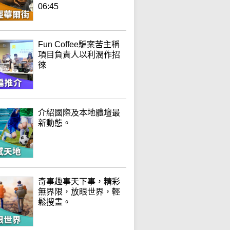
06:45
Fun Coffee騙案苦主稱
項目負責人以利潤作招
徠
介紹國際及本地體壇最
新動態。
奇事趣事天下事，精彩
無界限，放眼世界，輕
鬆搜畫。