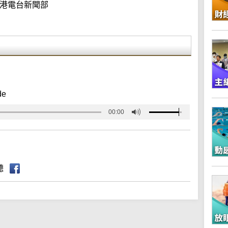
港電台新聞部
de
00:00
聽