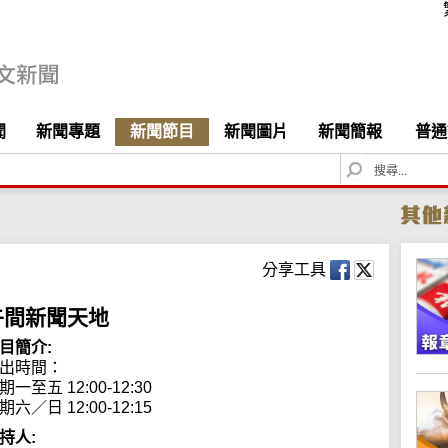
聞
新聞專題
新聞節目
新聞圖片
新聞簡報
普通
S
e
a
r
c
h
分享工具
午間新聞天地
目簡介:
出時間： 

期一至五 12:00-12:30

期六／日 12:00-12:15
持人: