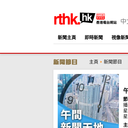
新聞主頁
即時新聞
視像新
主頁
新聞節目
節
播
星
星
主