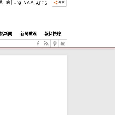
A
繁
简
Eng
A
A
APPS
話新聞
新聞重溫
報料快線