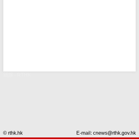
錯誤 - RTHK
© rthk.hk
E-mail:
cnews@rthk.gov.hk