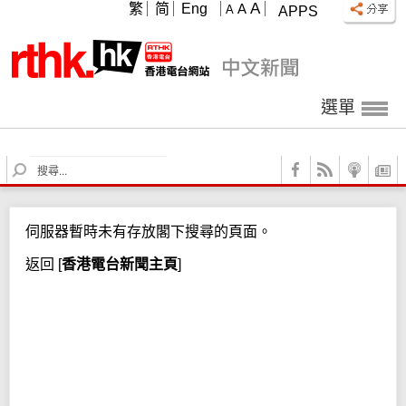
A
繁
简
Eng
A
A
APPS
選單
S
e
a
r
伺服器暫時未有存放閣下搜尋的頁面。
c
h
返回
[
香港電台新聞主頁
]