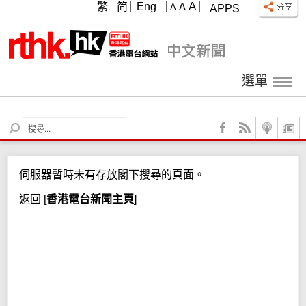
A
繁
简
Eng
A
A
APPS
選單
S
e
a
r
伺服器暫時未有存放閣下搜尋的頁面。
c
h
返回
[
香港電台新聞主頁
]