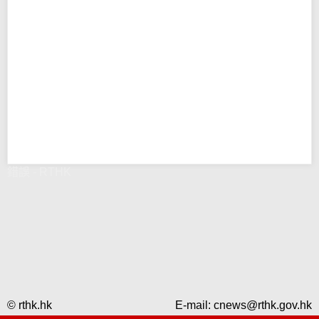
錯誤 - RTHK
© rthk.hk
E-mail:
cnews@rthk.gov.hk